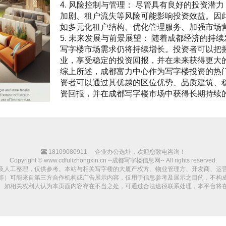
4. 风险控制与管理： 尽管具有良好的投资
加剧、租户流失等风险可能影响投资效益。因
如多元化租户结构、优化管理服务、加强市场
5. 未来发展与前景展望： 随着成都经济的
写字楼市场需求仍将持续增长。投资者可以把
业，享受稳定的投资回报，并在未来获得更大
综上所述，成都富力中心作为写字楼投资的热
资者可以通过其优越的区位优势、品质建筑、
资回报，并在成都写字楼市场中获得长期持续
18109080911
企业办公选址，欢迎您致电咨询！
Copyright © www.cdfulizhongxin.cn --成都写字楼信息网-- All rights reserved.
及人工整理，仅供参考。本站与相关写字楼的大厦产权方、物业管理方、开发商、运
等）可能来自第三方合作机构或广告展示内容，仅用于信息参考及展示之目的，不构
。如相关权利人认为本页面内容存在不当之处，可通过合法途径联系处理，本平台将