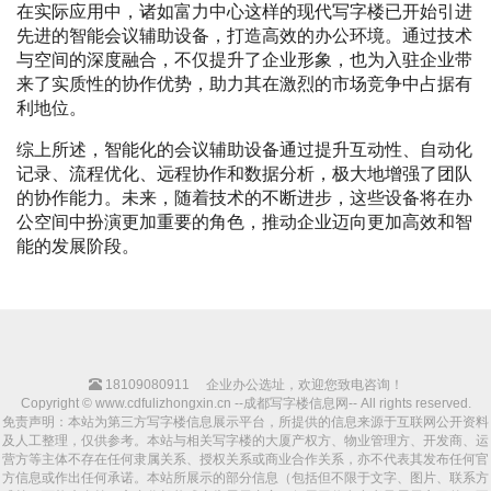
在实际应用中，诸如富力中心这样的现代写字楼已开始引进
先进的智能会议辅助设备，打造高效的办公环境。通过技术
与空间的深度融合，不仅提升了企业形象，也为入驻企业带
来了实质性的协作优势，助力其在激烈的市场竞争中占据有
利地位。
综上所述，智能化的会议辅助设备通过提升互动性、自动化
记录、流程优化、远程协作和数据分析，极大地增强了团队
的协作能力。未来，随着技术的不断进步，这些设备将在办
公空间中扮演更加重要的角色，推动企业迈向更加高效和智
能的发展阶段。
18109080911
企业办公选址，欢迎您致电咨询！
Copyright © www.cdfulizhongxin.cn --成都写字楼信息网-- All rights reserved.
免责声明：本站为第三方写字楼信息展示平台，所提供的信息来源于互联网公开资料
及人工整理，仅供参考。本站与相关写字楼的大厦产权方、物业管理方、开发商、运
营方等主体不存在任何隶属关系、授权关系或商业合作关系，亦不代表其发布任何官
方信息或作出任何承诺。本站所展示的部分信息（包括但不限于文字、图片、联系方