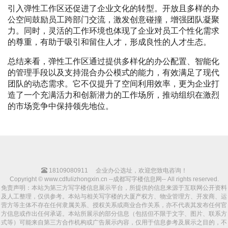
引入弹性工作区还促进了企业文化的转型。开放且多样的办
公空间鼓励员工跨部门交流，激发创意碰撞，增强团队凝聚
力。同时，灵活的工作环境也体现了企业对员工个性化需求
的尊重，有助于吸引和留住人才，形成良性的人才生态。
总结来看，弹性工作区通过提供多样化的办公配置、智能化
的管理手段以及支持混合办公模式的能力，有效满足了现代
团队的动态需求。它不仅提升了空间利用效率，更为企业打
造了一个充满活力和创新潜力的工作场所，推动组织在激烈
的市场竞争中保持领先地位。
18109080911
企业办公选址，欢迎您致电咨询！
Copyright © www.cdfulizhongxin.cn --成都写字楼信息网-- All rights reserved.
免责声明：本站为第三方写字楼信息展示平台，所提供的信息来源于互联网公开资料
及人工整理，仅供参考。本站与相关写字楼的大厦产权方、物业管理方、开发商、运
营方等主体不存在任何隶属关系、授权关系或商业合作关系，亦不代表其发布任何官
方信息或作出任何承诺。本站所展示的部分信息（包括但不限于文字、图片、联系方
式等）可能来自第三方合作机构或广告展示内容，仅用于信息参考及展示之目的，不