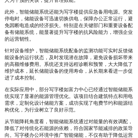
人为干预的失误，提升管理效能。
此外，智能储能系统还能为写字楼提供应急备用电源。突发
停电时，储能设备可迅速切换供电，保障办公正常运行，避
免因断电造成的经济损失。特别是在关键部门和重要设备配
备有储能系统，能显著提升写字楼的抗风险能力，增强企业
的运营韧性。
针对设备维护，智能储能系统配备的监测功能可实时反馈储
能设备的运行状态，及时发现潜在故障，避免设备损坏带来
的高额维修费用。系统还支持远程诊断和预警，大大降低了
维护成本，延长储能设备的使用寿命，从长期来看进一步促
进了成本控制。
在实际应用中，部分写字楼如富力中心已经通过智能储能系
统实现了显著的能源管理优化。该项目结合建筑特点和用电
需求，定制化设计储能方案，成功实现了电费节约和能源结
构优化，为行业树立了良好示范。
从节能降耗角度看，智能储能系统通过对能量的有效调配，
降低了对传统化石能源的依赖，符合国家节能减排的政策导
向。写字楼办公环境中推广智能储能，不仅有助于降低运营