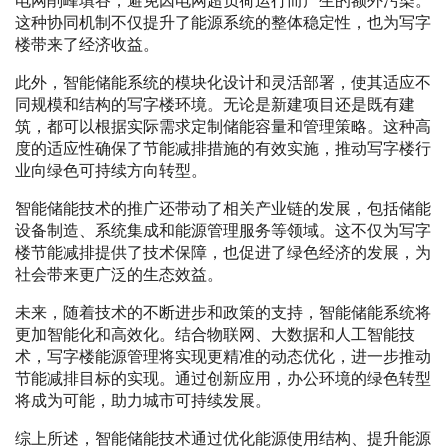
电网削峰填谷，避免因电网超负荷运行而产生的额外污染。
这种协同机制不仅提升了能源系统的整体稳定性，也为写字
楼带来了经济收益。
此外，智能储能系统的模块化设计和灵活部署，使其适应不
同规模和结构的写字楼环境。无论是新建项目还是既有建
筑，都可以根据实际需求定制储能容量和管理策略。这种高
度的适应性确保了节能减排措施的有效实施，推动写字楼行
业向绿色可持续方向转型。
智能储能技术的推广还带动了相关产业链的发展，包括储能
设备制造、系统集成和能源管理服务等领域。这不仅为写字
楼节能减排提供了技术保障，也促进了绿色经济的发展，为
社会带来更广泛的生态效益。
未来，随着技术的不断进步和政策的支持，智能储能系统将
更加智能化和高效化。结合物联网、大数据和人工智能技
术，写字楼能源管理将实现更精准的动态优化，进一步推动
节能减排目标的实现。通过创新应用，办公环境的绿色转型
将成为可能，助力城市可持续发展。
综上所述，智能储能技术通过优化能源使用结构、提升能源