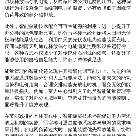
时段释放储存的电能，从而减轻对公共电网的压力。这种调
峰行为不仅避免了高峰期电力的浪费，还有效降低了因峰值
负荷导致的额外碳排放。
此外，智能储能技术配合可再生能源的利用，进一步提升了
办公楼的绿色能源比重。部分写字楼已经开始将太阳能光伏
板与储能系统结合，利用白天的光伏发电为储能装置充电，
夜间或阴雨天则通过释放储存电能满足照明和设备运行需
求。这种方式不仅减少了对传统化石能源的依赖，还提升了
能源使用的自给自足能力，降低了整体碳足迹。
能量管理的智能化还体现在其精细化调节能力上。先进的储
能系统通过数据分析和人工智能算法，能够预测未来的能耗
趋势和电价走向，合理安排储能充放电时机，避免无效的能
量转换损失。例如，富力中心就引入了此类智能能量管理平
台，实现了对办公区域照明、空调及其他设备的智能控制，
显著提升了能效表现。
在节能减排的具体实践中，智能储能技术还能促进电力需求
响应机制的实施。写字楼可通过储能系统参与电网的需求响
应计划，在电网负荷过大时，储能装置优先释放能量，协助