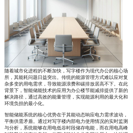
随着城市化进程的不断加快，写字楼作为现代办公的核心场
所，其能耗问题日益突出。传统的能源管理方式难以应对复
杂多变的用电需求，导致能源浪费和碳排放居高不下。在此
背景下，智能储能技术的应用为办公楼节能减排提供了新的
解决路径，通过高效的能量管理，实现能源利用的最大化和
环境负担的最小化。
智能储能系统的核心优势在于其能动态响应电力需求波动，
平衡供需矛盾。通过对写字楼内部电力使用情况的实时监测
与分析，系统能够在用电低谷时段储存电能，而在用电高峰