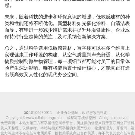
感。
未来，随着科技的进步和环保意识的增强，低敏感建材的种
类和性能还将不断优化。新型材料如光催化涂料、自清洁表
面等，有望进一步减少维护需求并提升环境健康性。企业应
保持对行业趋势的关注，及时采纳创新解决方案。
总之，通过科学选用低敏感建材，写字楼可以在多个维度上
实现健康工作环境的构建。从空气质量到声光舒适，从化学
物质控制到微生物管理，每一项细节都可能对员工的日常体
验产生深远影响。唯有将健康置于设计核心，才能真正打造
出既高效又人性化的现代办公空间。
18109080911
企业办公选址，欢迎您致电咨询！
Copyright © www.cdfulizhongxin.cn --成都写字楼信息网-- All rights reserved.
免责声明：本站为第三方写字楼信息展示平台，所提供的信息来源于互联网公开资料
及人工整理，仅供参考。本站与相关写字楼的大厦产权方、物业管理方、开发商、运
营方等主体不存在任何隶属关系、授权关系或商业合作关系，亦不代表其发布任何官