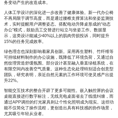
务变动产生的改造成本。
人体工学设计的深化进一步改善了健康体验。新一代办公椅
不再局限于调节高度，而是通过腰椎支撑算法和坐姿监测技
术，实时提醒用户调整姿态。搭配电动升降桌形成的“动态
办公”模式，鼓励员工交替进行站立与坐姿工作。数据显
示，这类设计能减少40%以上的肌肉劳损投诉，同时提升
15%的任务完成效率。
绿色理念也深刻影响着家具创新。采用再生塑料、竹纤维等
可持续材料制作的办公设施，既降低了环境负荷，又通过自
然纹理营造舒缓氛围。部分设计甚至融入垂直绿植系统，在
有限空间内改善空气质量。这种生态化处理特别适合创意型
团队，研究表明，亲近自然元素的工作环境可使灵感产出提
升22%。
智能交互技术的整合开辟了更多可能性。嵌入触控屏的会议
桌能直接进行数字标注，无线充电桌面省去了线缆纠缠，而
通过APP调控的灯光家具则让个性化照明成为现实。这些功
能不仅简化了操作流程，更创造出具有科技感的协作场景，
尤其吸引年轻从业者。