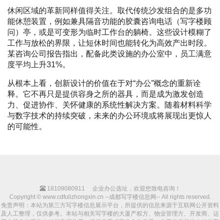
休闲区域的革新同样值得关注。取代传统沙发组合的是多功
能休憩装置，例如兼具隔音功能的胶囊咨询电话（写字楼顾
问）亭，或是可变形为临时工作台的躺椅。这些设计模糊了
工作与放松的界限，让短休时间也能转化为高效产出时段。
某咨询公司报告指出，配备此类设施的办公室中，员工满意
度平均上升31%。
从根本上看，创新设计的价值在于对“办公”概念的重新诠
释。它不再只是提供容身之所的器具，而是成为激发创造
力、促进协作、关怀健康的系统性解决方案。随着材料科学
与数字技术的持续突破，未来的办公环境或将展现出更惊人
的可能性。
18109080911
企业办公选址，欢迎您致电咨询！
Copyright © www.cdfulizhongxin.cn --成都写字楼信息网-- All rights reserved.
免责声明：本站为第三方写字楼信息展示平台，所提供的信息来源于互联网公开资料
及人工整理，仅供参考。本站与相关写字楼的大厦产权方、物业管理方、开发商、运