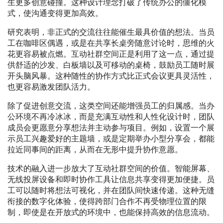
生更多创意碰撞。这种设计理念打破了传统办公的僵化模
式，使沟通变得更加高效。
研究表明，非正式的交流往往能催生最具价值的想法。当员
工在咖啡区偶遇，或是在共享长桌旁随意讨论时，思维的火
花更容易被点燃。互动社群空间正是利用了这一点，通过提
供舒适的沙发、白板墙以及可移动的桌椅，鼓励员工随时展
开头脑风暴。这种随性的协作方式比正式会议更具灵活性，
也更容易激发团队活力。
除了促进创意交流，这类空间还能增强员工的归属感。当办
公环境不再冷冰冰，而是充满互动性和人性化设计时，团队
成员会更愿意分享想法并主动参与项目。例如，设置一个展
示员工兴趣爱好的主题墙，或是定期举办小型分享会，都能
拉近同事间的距离，从而在无形中提升协作意愿。
技术的融入进一步放大了互动社群空间的价值。智能屏幕、
无线投屏设备和即时协作工具让信息共享变得更加便捷。员
工可以随时将想法可视化，并在团队间快速传递。这种无缝
衔接的数字化体验，使得跨部门合作不再受物理位置的限
制，即使是在开放式的环境中，也能保持高效的信息流动。